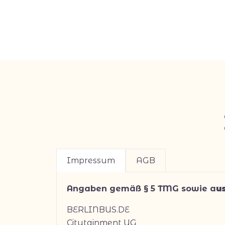
Impressum
AGB
Angaben gemäß § 5 TMG sowie a
u
BERLINBUS.DE
Citytainment UG