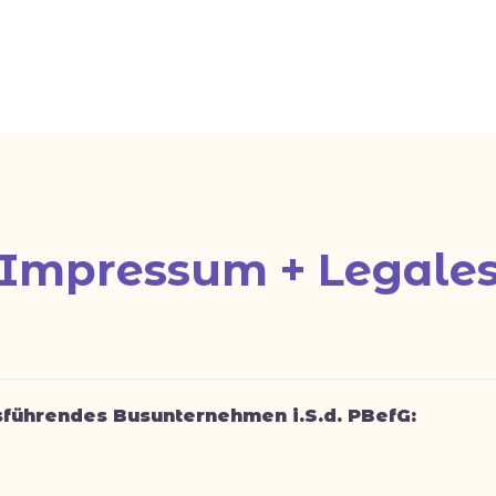
Impressum + Legale
sführendes Busunternehmen i.S.d. PBefG: